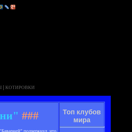
|
Ы
КОТИРОВКИ
Топ клубов
уни"
###
мира
Баварией" подчеркнул, что