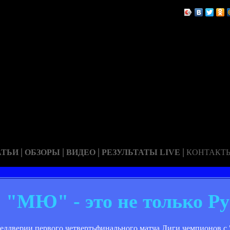
|
|
|
|
АТЬИ
ОБЗОРЫ
ВИДЕО
РЕЗУЛЬТАТЫ LIVE
КОНТАКТ
 "МЮ" - это не только Р
ддверии первого четвертьфинального матча Лиги чемпионов с "