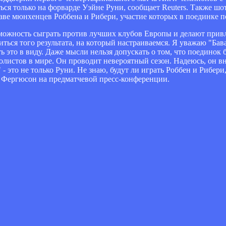
ться только на форварде Уэйне Руни, сообщает Reuters. Также ш
ставе мюнхенцев Роббена и Рибери, участие которых в поединке 
зможность сыграть против лучших клубов Европы и делают прив
ься того результата, на который настраиваемся. Я уважаю "Бав
это в виду. Даже мысли нельзя допускать о том, что поединок б
болистов в мире. Он проводит невероятный сезон. Надеюсь, он вн
 это не только Руни. Не знаю, будут ли играть Роббен и Рибери,
ал Фергюсон на предматчевой пресс-конференции.