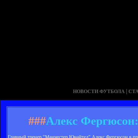
|
НОВОСТИ ФУТБОЛА
СТ
###
Алекс Фергюсон:
Главный тренер "Манчестер Юнайтед" Алекс Фергюсон в пре