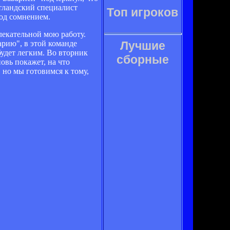
отландский специалист
Топ игроков
под сомнением.
лекательной мою работу.
арию", в этой команде
Лучшие
удет легким. Во вторник
сборные
овь покажет, на что
 но мы готовимся к тому,