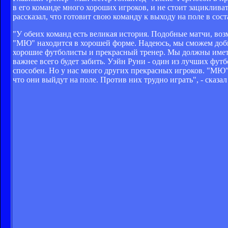
в его команде много хороших игроков, и не стоит зациклива
рассказал, что готовит свою команду к выходу на поле в со
"У обеих команд есть великая история. Подобные матчи, во
"МЮ" находится в хорошей форме. Надеюсь, мы сможем добит
хорошие футболисты и прекрасный тренер. Мы должны иметь 
важнее всего будет забить. Уэйн Руни - один из лучших фут
способен. Но у нас много других прекрасных игроков. "МЮ" -
что они выйдут на поле. Против них трудно играть", - сказ