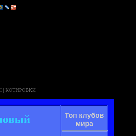
|
Ы
КОТИРОВКИ
Топ клубов
новый
мира