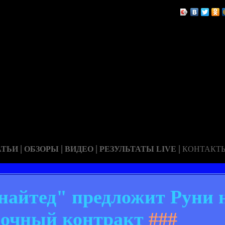
|
|
|
|
АТЬИ
ОБЗОРЫ
ВИДЕО
РЕЗУЛЬТАТЫ LIVE
КОНТАКТ
айтед" предложит Руни 
рочный контракт
###