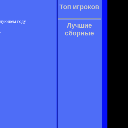
Топ игроков
едующем году.
Лучшие
.
сборные