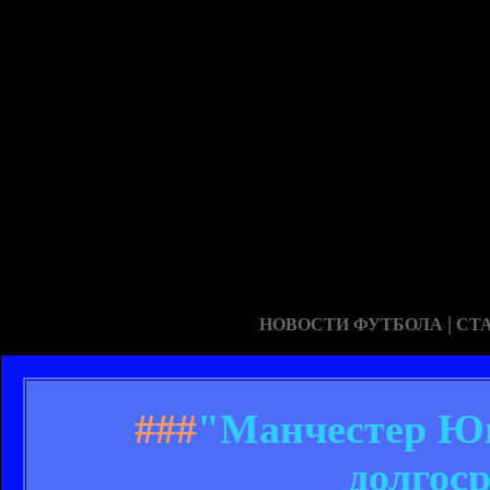
|
НОВОСТИ ФУТБОЛА
СТ
###
"Манчестер Юн
долгос