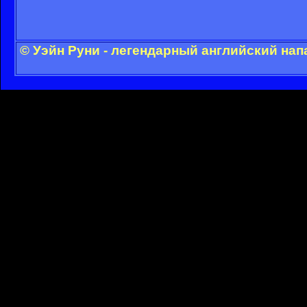
© Уэйн Руни - легендарный английский на