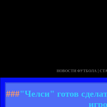
|
НОВОСТИ ФУТБОЛА
СТ
###
"Челси" готов сдел
игр