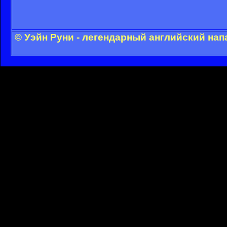
© Уэйн Руни - легендарный английский на