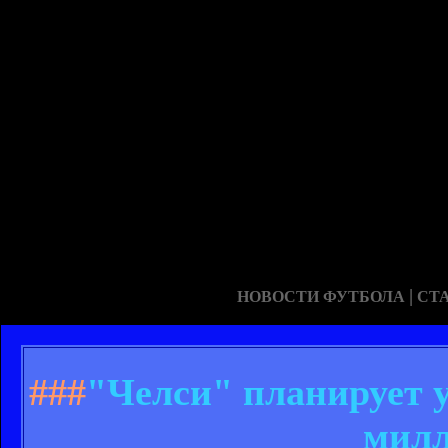
|
НОВОСТИ ФУТБОЛА
СТ
###
"Челси" планирует у
милл