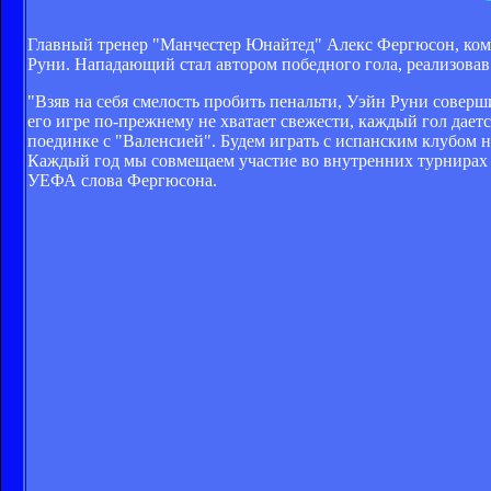
Главный тренер "Манчестер Юнайтед" Алекс Фергюсон, комме
Руни. Нападающий стал автором победного гола, реализовав 
"Взяв на себя смелость пробить пенальти, Уэйн Руни соверш
его игре по-прежнему не хватает свежести, каждый гол дае
поединке с "Валенсией". Будем играть с испанским клубом на
Каждый год мы совмещаем участие во внутренних турнирах и
УЕФА слова Фергюсона.