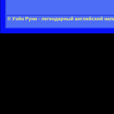
© Уэйн Руни - легендарный английский на