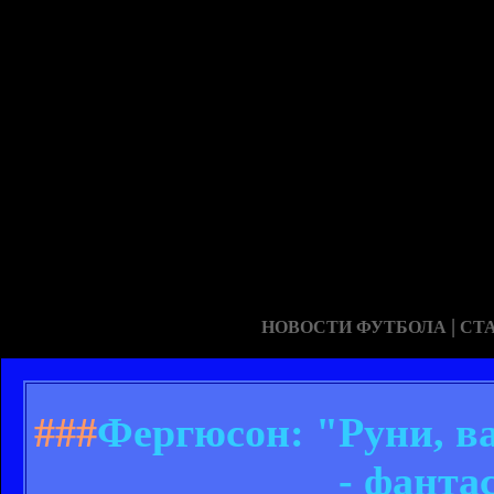
|
НОВОСТИ ФУТБОЛА
СТ
###
Фергюсон: "Руни, ва
- фанта