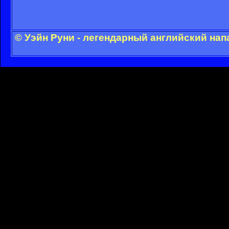
© Уэйн Руни - легендарный английский на