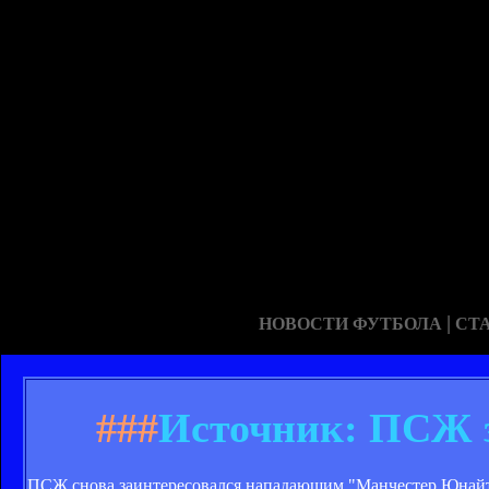
|
НОВОСТИ ФУТБОЛА
СТ
###
Источник: ПСЖ з
ПСЖ снова заинтересовался нападающим "Манчестер Юнайт