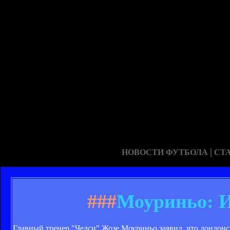
|
НОВОСТИ ФУТБОЛА
СТ
###
Моуриньо: И
Главный тренер "Челси" Жозе Моуриньо заявил, что лондонс