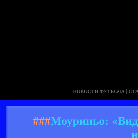
|
НОВОСТИ ФУТБОЛА
СТ
###
Моуриньо: «Вид
н