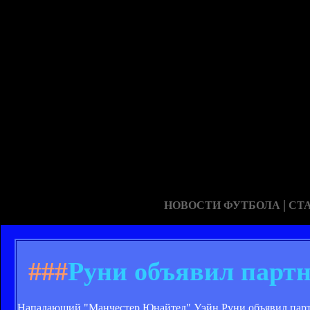
|
НОВОСТИ ФУТБОЛА
СТ
###
Руни объявил партн
Нападающий "Манчестер Юнайтед" Уэйн Руни объявил партн