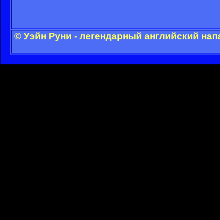
© Уэйн Руни - легендарный английский на