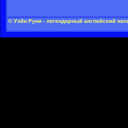
© Уэйн Руни - легендарный английский на