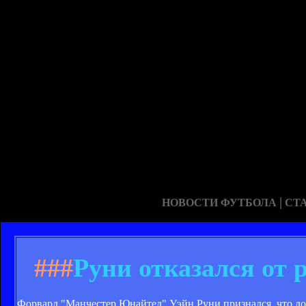
|
НОВОСТИ ФУТБОЛА
СТ
###
Руни отказался от
Форвард "Манчестер Юнайтед" Уэйн Руни признался, что до