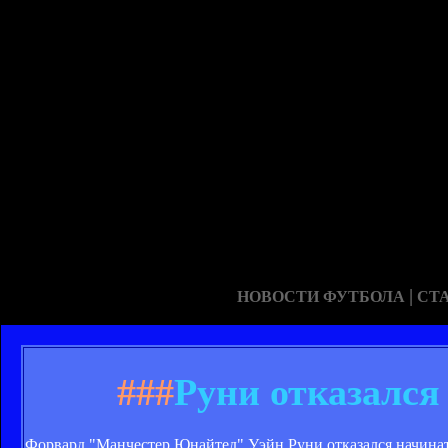
|
НОВОСТИ ФУТБОЛА
СТ
###
Руни отказался
Форвард "Манчестер Юнайтед" Уэйн Руни отказался начинат