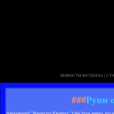
|
НОВОСТИ ФУТБОЛА
СТ
###
Руни 
Нападающий "Манчестер Юнайтед" Уэйн Руни заявил, что на