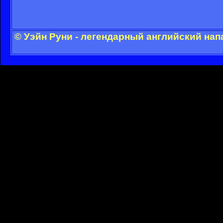
© Уэйн Руни - легендарный английский на