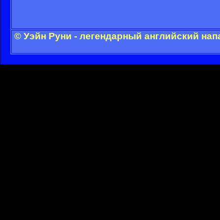
© Уэйн Руни - легендарный английский на