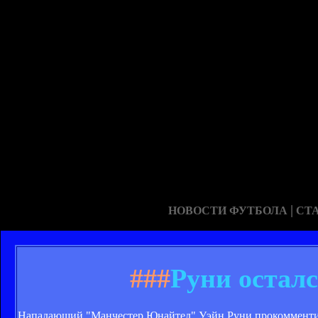
|
НОВОСТИ ФУТБОЛА
СТ
###
Руни остал
Нападающий "Манчестер Юнайтед" Уэйн Руни прокомментир