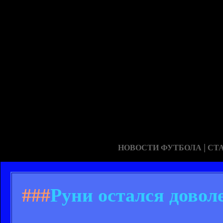
|
НОВОСТИ ФУТБОЛА
СТ
###
Руни остался довол