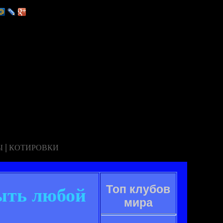
|
Ы
КОТИРОВКИ
Топ клубов
ыть любой
мира