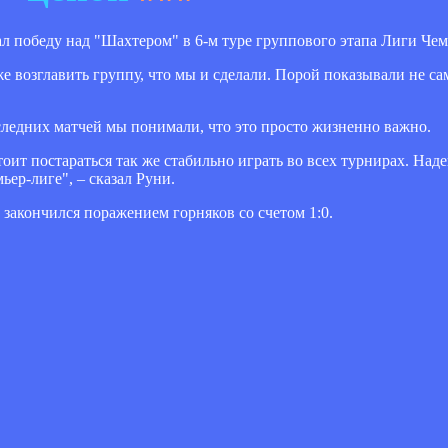
 победу над "Шахтером" в 6-м туре группового этапа Лиги Че
е возглавить группу, что мы и сделали. Порой показывали не са
следних матчей мы понимали, что это просто жизненно важно.
тоит постараться так же стабильно играть во всех турнирах. На
ьер-лиге", – сказал Руни.
акончился поражением горняков со счетом 1:0.