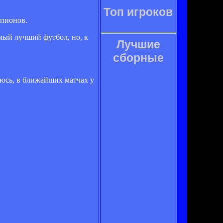
Топ игроков
мпионов.
мый лучший футбол, но, к
Лучшие
сборные
деюсь, в ближайших матчах у