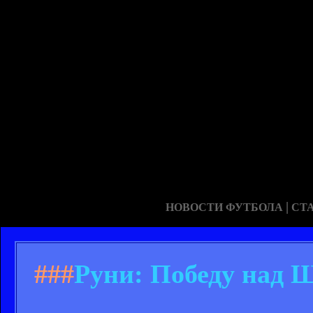
|
НОВОСТИ ФУТБОЛА
СТ
###
Руни: Победу над 