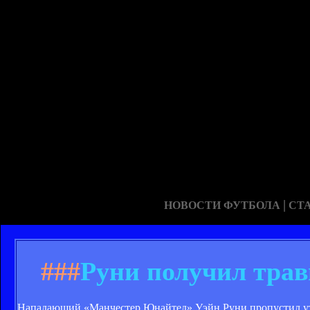
|
НОВОСТИ ФУТБОЛА
СТ
###
Руни получил трав
Нападающий «Манчестер Юнайтед» Уэйн Руни пропустил ут