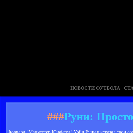
|
НОВОСТИ ФУТБОЛА
СТ
###
Руни: Просто
Форвард "Манчестер Юнайтед" Уэйн Руни высказал свои соо