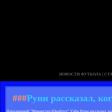
|
НОВОСТИ ФУТБОЛА
СТ
###
Руни рассказал, ко
Нападающий "Манчестер Юнайтед" Уэйн Руни рассказал, как