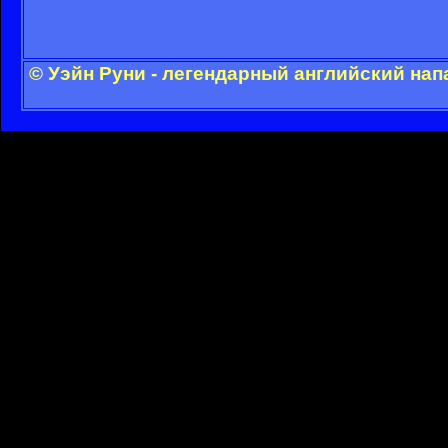
© Уэйн Руни - легендарный английский на