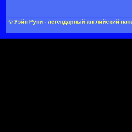
© Уэйн Руни - легендарный английский на