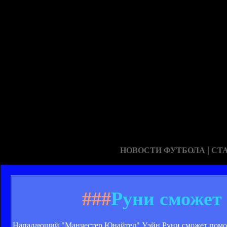
|
НОВОСТИ ФУТБОЛА
СТ
###
Руни сможет
Нападающий "Манчестер Юнайтед" Уэйн Руни сможет помочь 