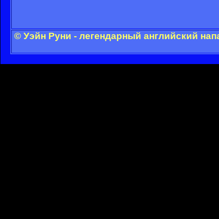
© Уэйн Руни - легендарный английский на