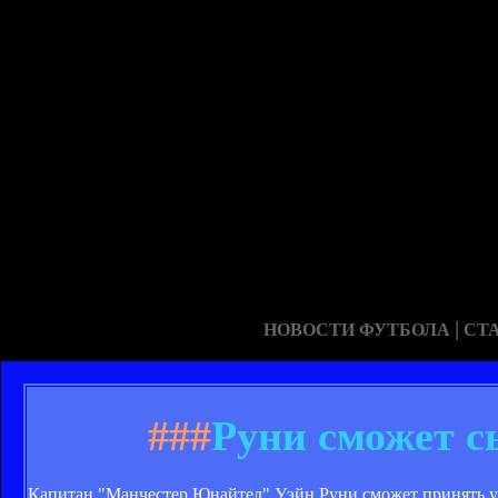
|
НОВОСТИ ФУТБОЛА
СТ
###
Руни сможет с
Капитан "Манчестер Юнайтед" Уэйн Руни сможет принять уч