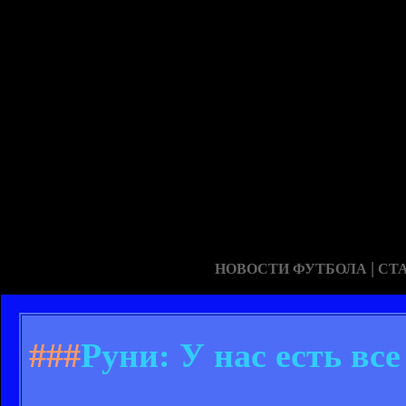
|
НОВОСТИ ФУТБОЛА
СТ
###
Руни: У нас есть вс