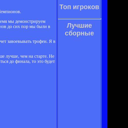
Топ игроков
Чемпионов.
время мы демонстрируем
Лучшие
нов до сих пор мы были в
сборные
ет завоевывать трофеи. Я в
е лучше, чем на старте. Не
ься до финала, то это будет