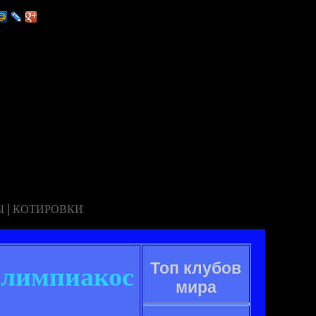
|
Ы
КОТИРОВКИ
Топ клубов
 Олимпиакос
мира