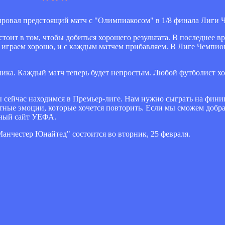
овал предстоящий матч с "Олимпиакосом" в 1/8 финала Лиги 
остоит в том, чтобы добиться хорошего результата. В последнее 
 играем хорошо, и с каждым матчем прибавляем. В Лиге Чемпио
ика. Каждый матч теперь будет непростым. Любой футболист хоч
мы сейчас находимся в Премьер-лиге. Нам нужно сыграть на финиш
ные эмоции, которые хочется повторить. Если мы сможем добрат
ьный сайт УЕФА.
анчестер Юнайтед" состоится во вторник, 25 февраля.