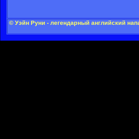
© Уэйн Руни - легендарный английский на