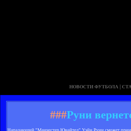
|
НОВОСТИ ФУТБОЛА
СТ
###
Руни вернет
Нападающий "Манчестер Юнайтед" Уэйн Руни сможет принят