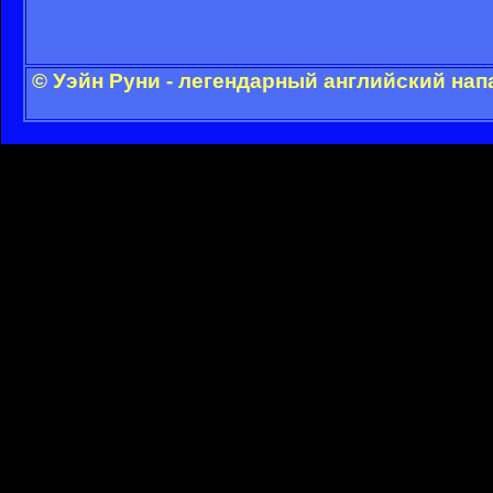
© Уэйн Руни - легендарный английский на