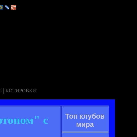
|
Ы
КОТИРОВКИ
Топ клубов
ртоном" с
мира