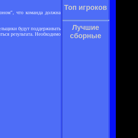
Топ игроков
оном", что команда должна
Лучшие
лельщики будут поддерживать
ться результата. Необходимо
сборные