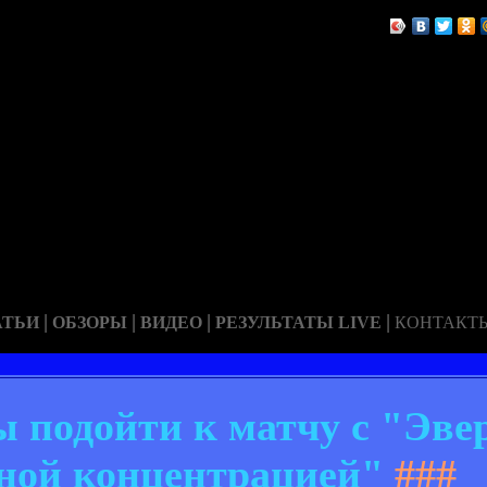
|
|
|
|
АТЬИ
ОБЗОРЫ
ВИДЕО
РЕЗУЛЬТАТЫ LIVE
КОНТАКТ
 подойти к матчу с "Эве
ной концентрацией"
###