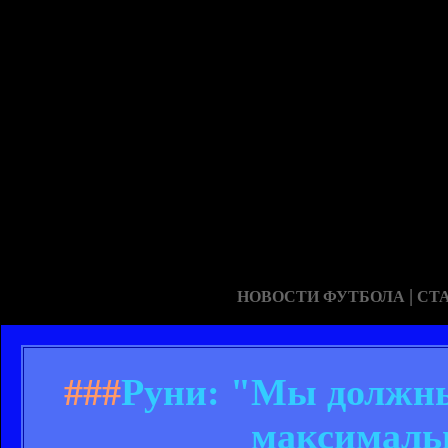
|
НОВОСТИ ФУТБОЛА
СТ
###
Руни: "Мы должны
максималь