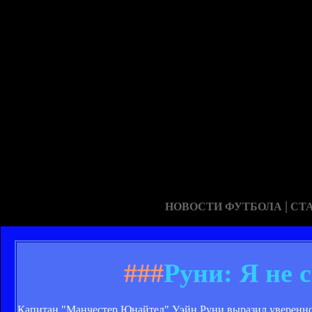
|
НОВОСТИ ФУТБОЛА
СТ
###
Руни: Я не 
Капитан "Манчестер Юнайтед" Уэйн Руни выразил уверенност