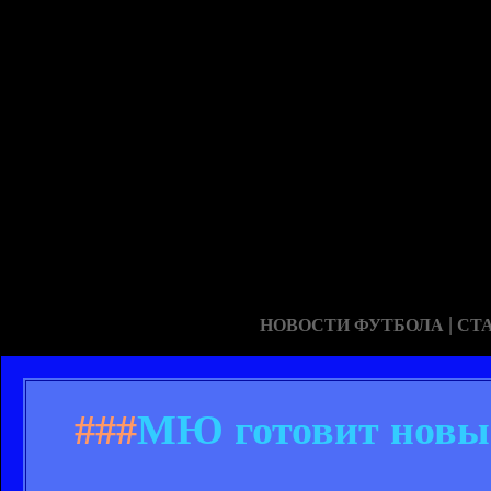
|
НОВОСТИ ФУТБОЛА
СТ
###
МЮ готовит новы