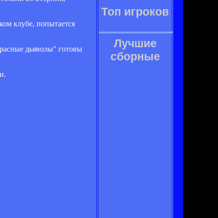
Топ игроков
ком клубе, попытается
Лучшие
красные дьяволы" готовы
сборные
и.