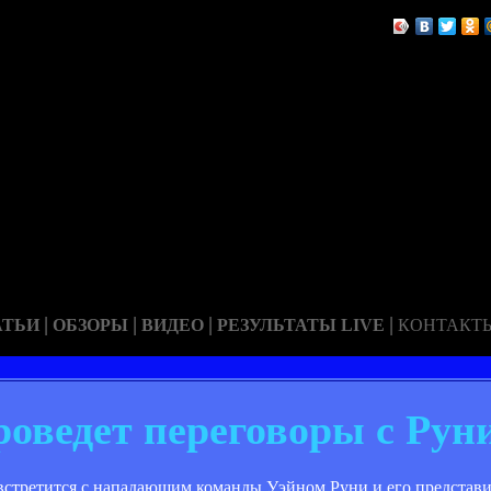
|
|
|
|
АТЬИ
ОБЗОРЫ
ВИДЕО
РЕЗУЛЬТАТЫ LIVE
КОНТАКТ
оведет переговоры с Рун
стретится с нападающим команды Уэйном Руни и его представи