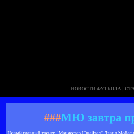
|
НОВОСТИ ФУТБОЛА
СТ
###
МЮ завтра пр
Новый главный тренер "Манчестер Юнайтед" Дэвид Мойес в