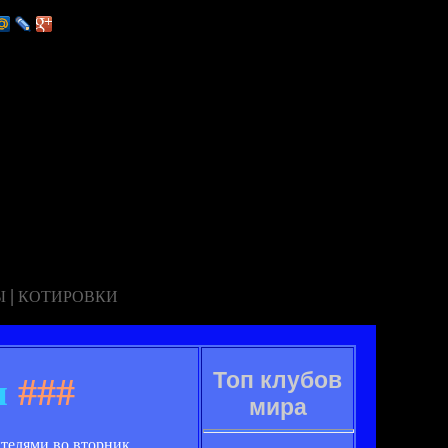
|
Ы
КОТИРОВКИ
Топ клубов
и
###
мира
телями во вторник,